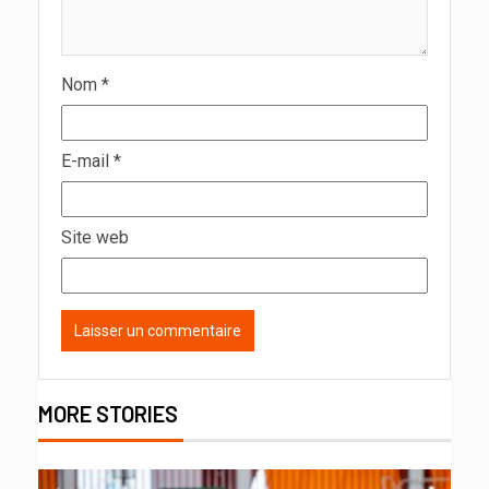
Nom
*
E-mail
*
Site web
MORE STORIES