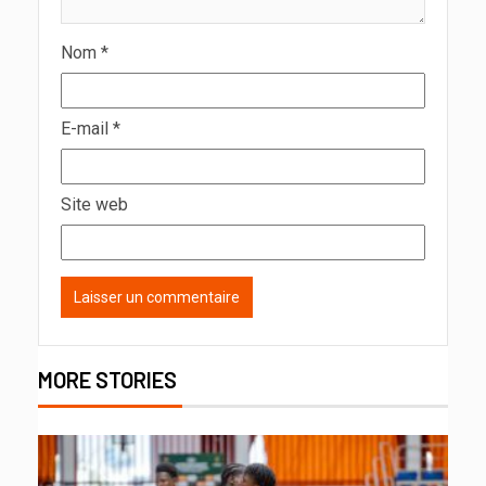
Nom
*
E-mail
*
Site web
MORE STORIES