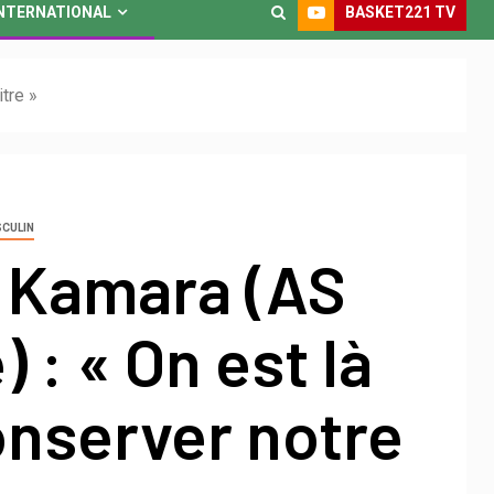
BASKET221 TV
NTERNATIONAL
tre »
SCULIN
Kamara (AS
 : « On est là
onserver notre