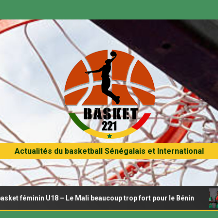
Actualités du basketball Sénégalais et International
nin U18 – Le Mali beaucoup trop fort pour le Bénin
Afro