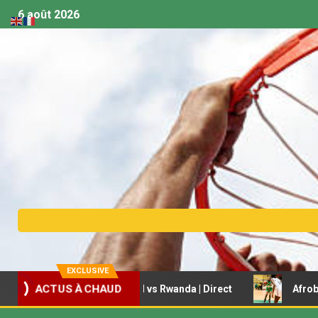
6 août 2026
EXCLUSIVE
ACTUS À CHAUD
asket U18 – Sénégal vs Rwanda | Direct
Afrobasket fémi