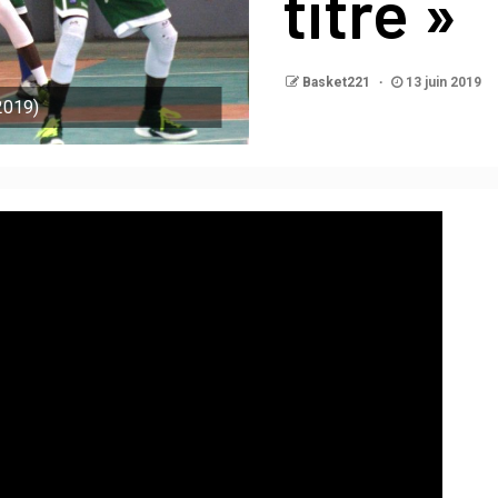
titre »
Basket221
13 juin 2019
2019)