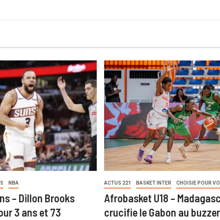
US
NBA
ACTUS 221
BASKET INTER
CHOISIE POUR V
ns – Dillon Brooks
Afrobasket U18 – Madagas
our 3 ans et 73
crucifie le Gabon au buzzer