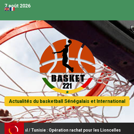
7 août 2026
Actualités du basketball Sénégalais et International
égal / Tunisie : Opération rachat pour les Lioncelles
Le