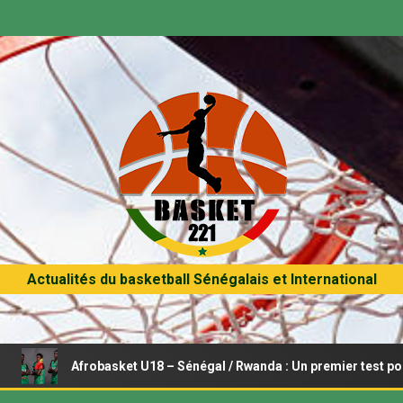
Actualités du basketball Sénégalais et International
Afrobasket U18 – Sénégal / Rwanda : Un premier test pour les Lion