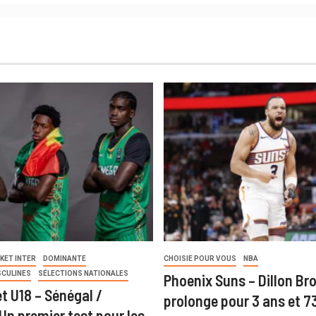
KET INTER
DOMINANTE
CHOISIE POUR VOUS
NBA
SCULINES
SÉLECTIONS NATIONALES
Phoenix Suns – Dillon Br
t U18 – Sénégal /
prolonge pour 3 ans et 73
Un premier test pour les