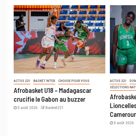
ACTUS 221
BASKET INTER
CHOISIE POUR VOUS
ACTUS 221
DOM
SÉLECTIONS NAT
Afrobasket U18 – Madagascar
Afrobaske
crucifie le Gabon au buzzer
Lioncelle
5 août 2026
Basket221
Cameroun
5 août 2026