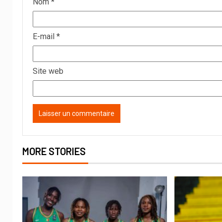
Nom
*
E-mail
*
Site web
MORE STORIES