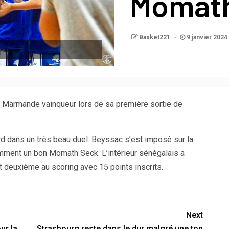
Momat
Basket221
9 janvier 2024
Marmande vainqueur lors de sa première sortie de
rd dans un très beau duel. Beyssac s’est imposé sur la
mment un bon Momath Seck. L’intérieur sénégalais a
t deuxième au scoring avec 15 points inscrits.
Next
ur la
Strasbourg reste dans le dur malgré une top