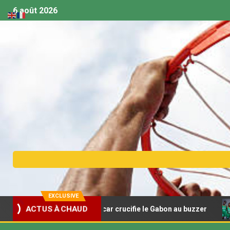
6 août 2026
EXCLUSIVE
ACTUS À CHAUD
ket U18 – Madagascar crucifie le Gabon au buzzer
Afro