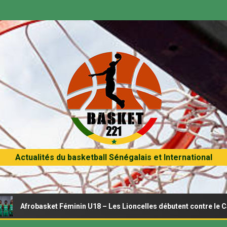
Actualités du basketball Sénégalais et International
basket Féminin U18 – Les Lioncelles débutent contre le Cameroun 