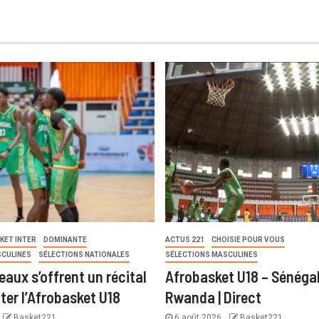
KET INTER
DOMINANTE
ACTUS 221
CHOISIE POUR VOUS
SCULINES
SÉLECTIONS NATIONALES
SÉLECTIONS MASCULINES
eaux s’offrent un récital
Afrobasket U18 – Sénégal
ter l’Afrobasket U18
Rwanda | Direct
Basket221
6 août 2026
Basket221