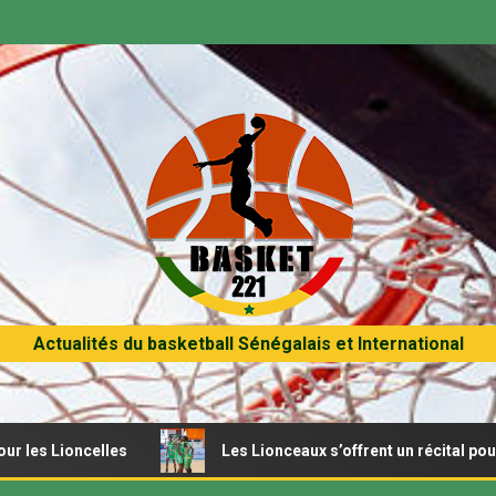
Actualités du basketball Sénégalais et International
ncelles
Les Lionceaux s’offrent un récital pour débuter 