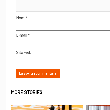
Nom
*
E-mail
*
Site web
MORE STORIES