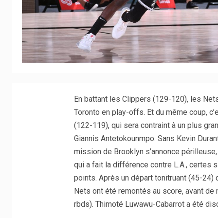
En battant les Clippers (129-120), les Net
Toronto en play-offs. Et du même coup, c’e
(122-119), qui sera contraint à un plus gra
Giannis Antetokounmpo. Sans Kevin Durant,
mission de Brooklyn s’annonce périlleuse,
qui a fait la différence contre L.A., certe
points. Après un départ tonitruant (45-24) 
Nets ont été remontés au score, avant de m
rbds). Thimoté Luwawu-Cabarrot a été discre