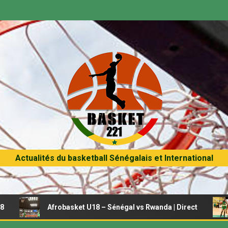
Actualités du basketball Sénégalais et International
Afrobasket U18 – Sénégal vs Rwanda | Direct
Afrob