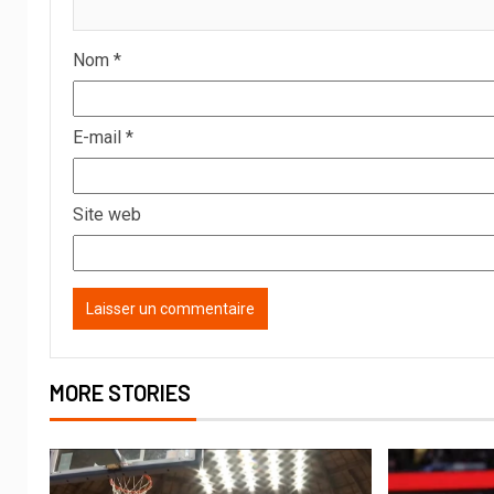
Nom
*
E-mail
*
Site web
MORE STORIES