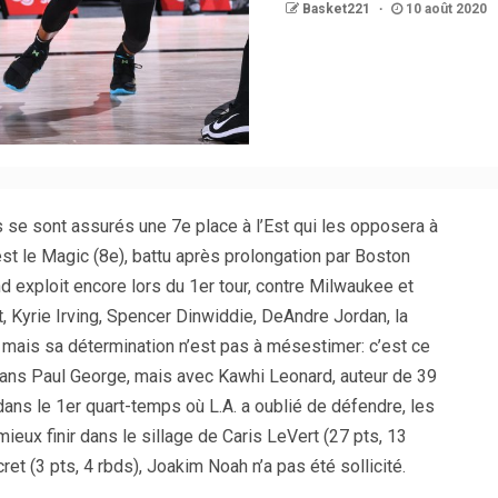
Basket221
10 août 2020
s se sont assurés une 7e place à l’Est qui les opposera à
st le Magic (8e), battu après prolongation par Boston
nd exploit encore lors du 1er tour, contre Milwaukee et
 Kyrie Irving, Spencer Dinwiddie, DeAndre Jordan, la
 mais sa détermination n’est pas à mésestimer: c’est ce
s sans Paul George, mais avec Kawhi Leonard, auteur de 39
dans le 1er quart-temps où L.A. a oublié de défendre, les
ieux finir dans le sillage de Caris LeVert (27 pts, 13
t (3 pts, 4 rbds), Joakim Noah n’a pas été sollicité.