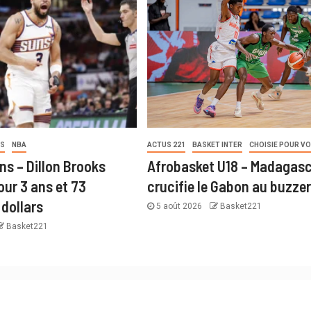
US
NBA
ACTUS 221
BASKET INTER
CHOISIE POUR V
ns – Dillon Brooks
Afrobasket U18 – Madagas
our 3 ans et 73
crucifie le Gabon au buzzer
 dollars
5 août 2026
Basket221
Basket221