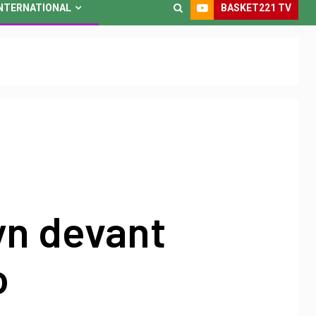
BASKET221 TV
NTERNATIONAL
yn devant
o