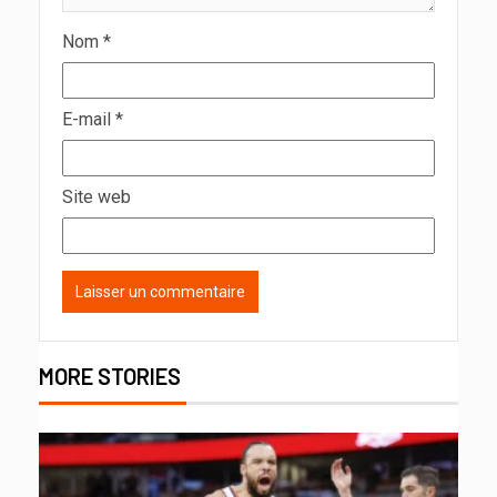
Nom
*
E-mail
*
Site web
MORE STORIES