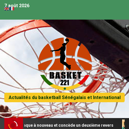
7 août 2026
Actualités du basketball Sénégalais et International
gal craque à nouveau et concède un deuxième revers
Afr