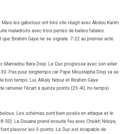
r. Mais les gabelous ont très vite réagit avec Abdou Karim
ite maladroits avec trois pertes de balles fatales.
 que Birahim Gaye ne se signale. 7-22 au premier acte.
vec Mamadou Bara Diop. Le Duc progresse avec son ailier
1-30. Pas pour longtemps car Pape Moustapha Diop va se
le bon tempo. Lui, Alkaly Ndour et Birahim Gaye
e ramener l’écart à quinze points (25-40, mi-temps).
gabelous. Les schémas sont bien posés en attaque et le
e (28-50). La Douane prend ensuite feu avec Cheikh Ndoye,
ont pleuvoir les 3-points. Le Duc est incapable de