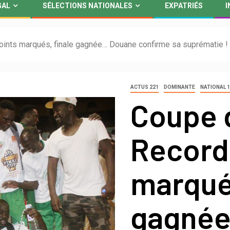
GAL
SÉLECTIONS NATIONALES
EXPATRIÉS
I
oints marqués, finale gagnée… Douane confirme sa suprématie !
ACTUS 221
DOMINANTE
NATIONAL 
Coupe 
Record 
marqués
gagné