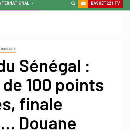
BASKET221 TV
NTERNATIONAL
1 MASCULIN
du Sénégal :
de 100 points
, finale
e… Douane