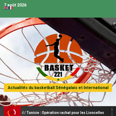
7 août 2026
Actualités du basketball Sénégalais et International
égal / Tunisie : Opération rachat pour les Lioncelles
Le