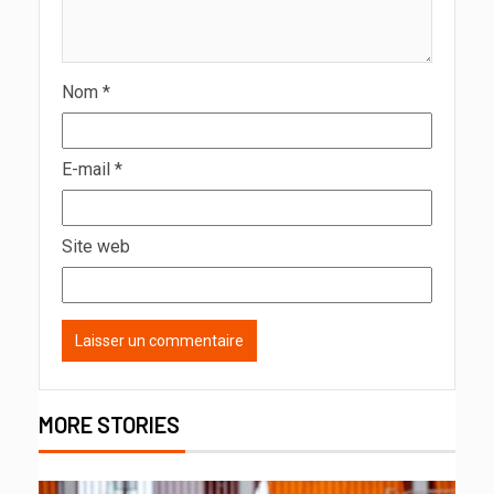
Nom
*
E-mail
*
Site web
MORE STORIES