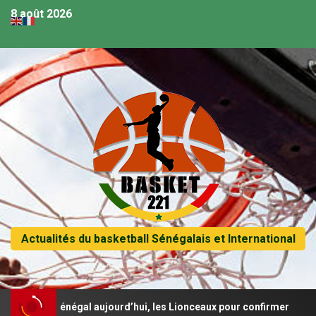
8 août 2026
Actualités du basketball Sénégalais et International
u Sénégal aujourd’hui, les Lionceaux pour confirmer
Af