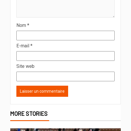
Nom
*
E-mail
*
Site web
MORE STORIES