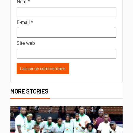
Nom
*
E-mail
*
Site web
MORE STORIES