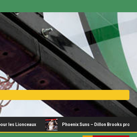
ionceaux
Phoenix Suns – Dillon Brooks prolonge pour 3 a