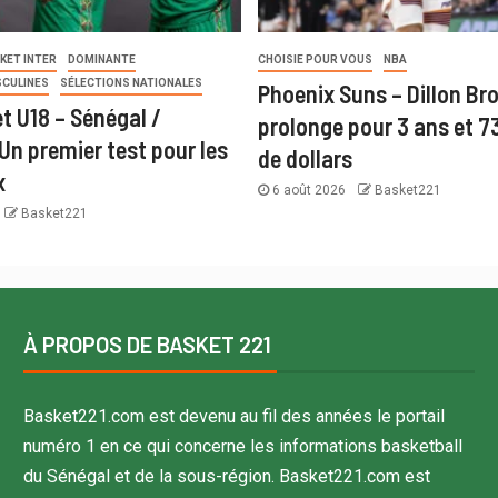
KET INTER
DOMINANTE
CHOISIE POUR VOUS
NBA
SCULINES
SÉLECTIONS NATIONALES
Phoenix Suns – Dillon Br
t U18 – Sénégal /
prolonge pour 3 ans et 73
Un premier test pour les
de dollars
x
6 août 2026
Basket221
Basket221
À PROPOS DE BASKET 221
Basket221.com est devenu au fil des années le portail
numéro 1 en ce qui concerne les informations basketball
du Sénégal et de la sous-région. Basket221.com est