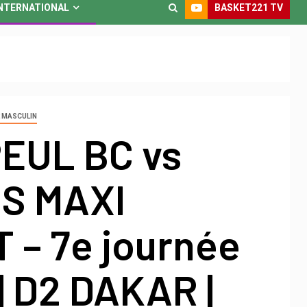
BASKET221 TV
NTERNATIONAL
2 MASCULIN
EUL BC vs
S MAXI
 – 7e journée
| D2 DAKAR |