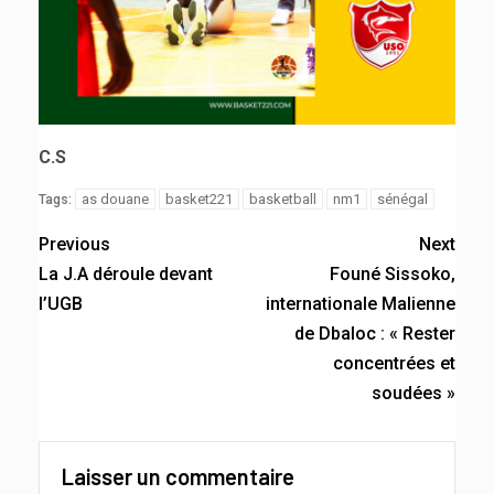
C.S
as douane
basket221
basketball
nm1
sénégal
Tags:
Previous
Next
La J.A déroule devant
Founé Sissoko,
l’UGB
internationale Malienne
de Dbaloc : « Rester
concentrées et
soudées »
Laisser un commentaire