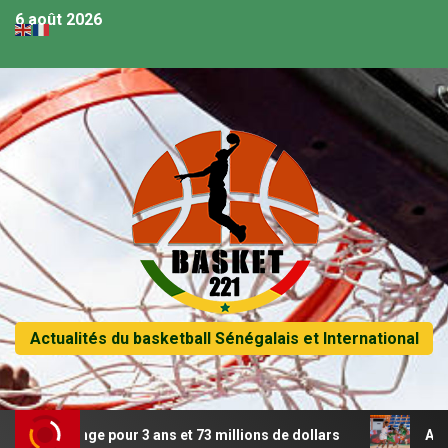
6 août 2026
Actualités du basketball Sénégalais et International
olonge pour 3 ans et 73 millions de dollars
Afrobasket 