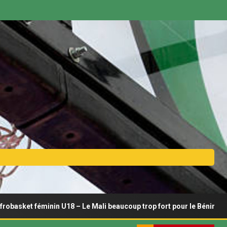
inin U18 – Le Mali beaucoup trop fort pour le Bénin
Afr