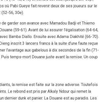
s où Pabi Gueye fait revenir deux de ses joueurs sur le
t (52-56, 30e).
e de garder son avance avec Mamadou Badji et Thierno
ouane (59-61). Avant de lui assurer l’égalisation (64-64,
avec Bamba Diallo. Ensuite avec Adama Diakhité (66-70).
eng inscrit 3 lancers francs à la suite d’une faute reçue
er l’avantage aux gabelous à dix secondes de la fin (71-
t. Puis temps-mort Douane juste avant la remise. Un coup
iants, la remise est faite sur la zone adverse. Toutefois
ints. Le rebond est pris par Alkaly Ndour qui remet la
 un dernier dunk et panier. La Douane est au paradis. Les