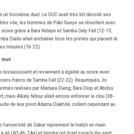
vers un troisième duel. Le DUC avait très tôt dévoilé ses
 très vite, les hommes de Pabi Gueye se réveillent avec
u score grâce à Bara Ndiaye et Samba Daly Fall (12-13,
ba Diallo allait enchaîner trois tirs primés qui placent le
es minutes (16-22).
r mot
ressaisissent et reviennent à égalité au score avec
ncers francs de Samba Fall (22-22). Requinqués, ils
 primés réalisés par Madiara Dieng, Bara Diop et Abdou
mais Alkaly Ndour allait encore enfoncer le clou (38-
suite de leur pivot Adama Diakhité, collent cependant au
e l’université de Dakar reprennent le match en main.
 +6 (40-46, 24e) et tiendra cet écart jusqu’à dix-sept