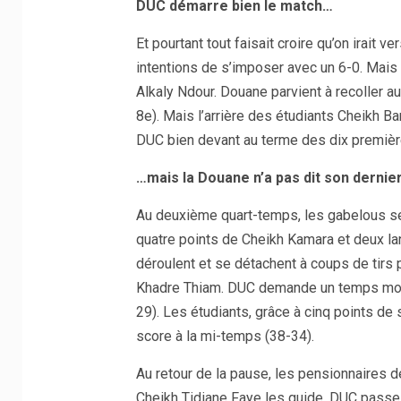
DUC démarre bien le match…
Et pourtant tout faisait croire qu’on irait 
intentions de s’imposer avec un 6-0. Mais
Alkaly Ndour. Douane parvient à recoller a
8e). Mais l’arrière des étudiants Cheikh Bam
DUC bien devant au terme des dix premièr
…mais la Douane n’a pas dit son dernie
Au deuxième quart-temps, les gabelous se 
quatre points de Cheikh Kamara et deux la
déroulent et se détachent à coups de tirs
Khadre Thiam. DUC demande un temps mort, 
29). Les étudiants, grâce à cinq points de 
score à la mi-temps (38-34).
Au retour de la pause, les pensionnaires d
Cheikh Tidiane Faye les guide. DUC passe à