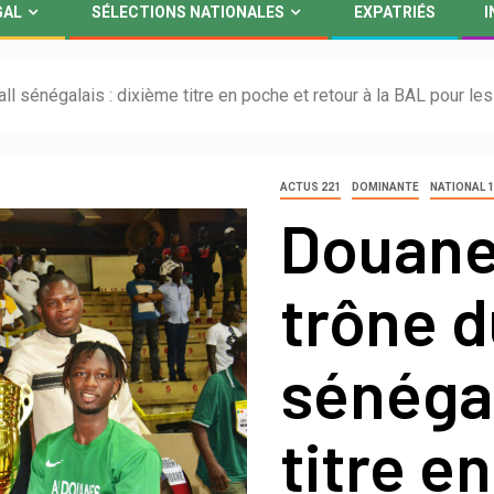
GAL
SÉLECTIONS NATIONALES
EXPATRIÉS
I
l sénégalais : dixième titre en poche et retour à la BAL pour le
ACTUS 221
DOMINANTE
NATIONAL 
Douane 
trône d
sénégal
titre e