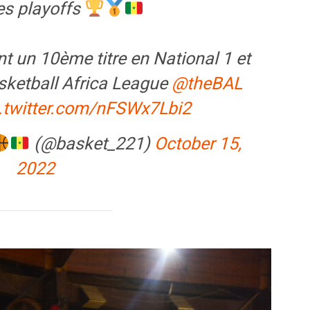
es playoffs
 un 10ème titre en National 1 et
asketball Africa League
@theBAL
.twitter.com/nFSWx7Lbi2
(@basket_221)
October 15,
2022