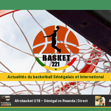
Actualités du basketball Sénégalais et International
basket U18 – Sénégal vs Rwanda | Direct
Afrobasket fém