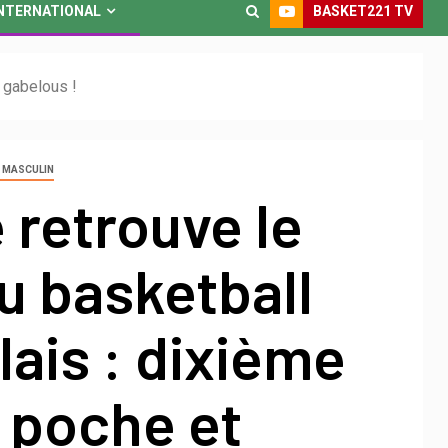
BASKET221 TV
NTERNATIONAL
s gabelous !
1 MASCULIN
retrouve le
u basketball
ais : dixième
n poche et