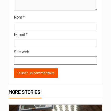
Nom
*
E-mail
*
Site web
MORE STORIES