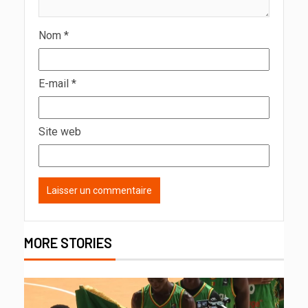
Nom
*
E-mail
*
Site web
MORE STORIES