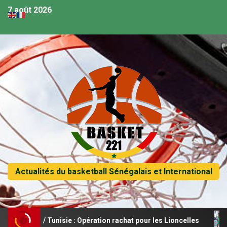
7 août 2026
Actualités du basketball Sénégalais et International
 / Tunisie : Opération rachat pour les Lioncelles
Les Li