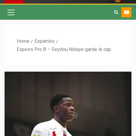
Home
Expatriés
Espoirs Pro B – Seydou Ndiaye garde le cap