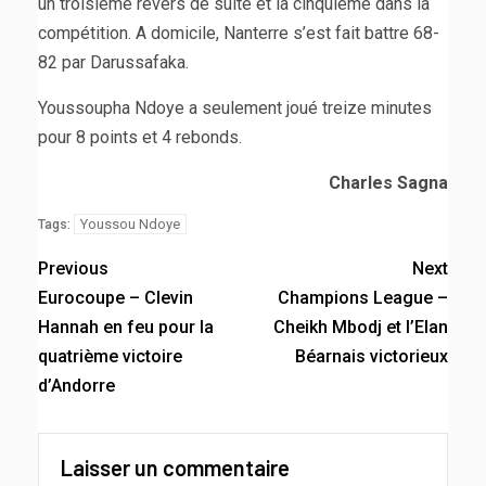
un troisième revers de suite et la cinquième dans la
compétition. A domicile, Nanterre s’est fait battre 68-
82 par Darussafaka.
Youssoupha Ndoye a seulement joué treize minutes
pour 8 points et 4 rebonds.
Charles Sagna
Youssou Ndoye
Tags:
Previous
Next
Eurocoupe – Clevin
Champions League –
Hannah en feu pour la
Cheikh Mbodj et l’Elan
quatrième victoire
Béarnais victorieux
d’Andorre
Laisser un commentaire