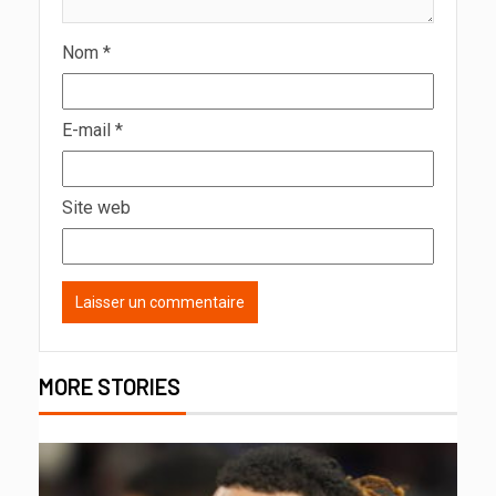
Nom
*
E-mail
*
Site web
MORE STORIES