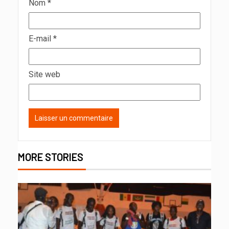
Nom
*
E-mail
*
Site web
MORE STORIES