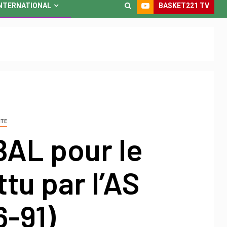
BASKET221 TV
NTERNATIONAL
NTE
BAL pour le
tu par l’AS
6-91)