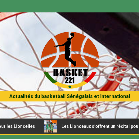
Actualités du basketball Sénégalais et International
celles
Les Lionceaux s’offrent un récital pour débuter l