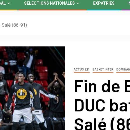
GAL
SÉLECTIONS NATIONALES
EXPATRIÉS
I
S Salé (86-91)
ACTUS 221
BASKET INTER
DOMINA
Fin de 
DUC bat
Salé (8