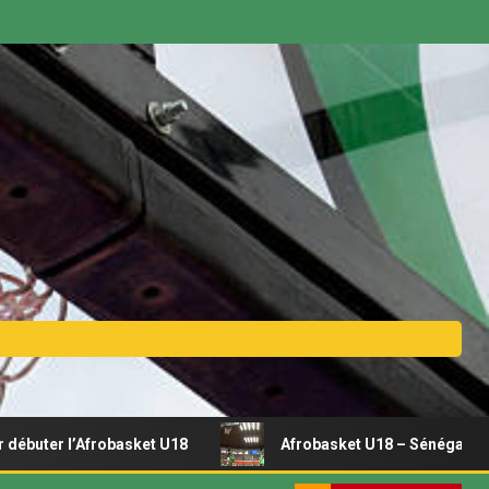
’Afrobasket U18
Afrobasket U18 – Sénégal vs Rwanda | D