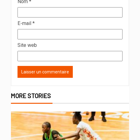
Nom
*
E-mail
*
Site web
MORE STORIES