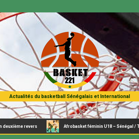
Actualités du basketball Sénégalais et International
e revers
Afrobasket féminin U18 – Sénégal / Tunisie : Op