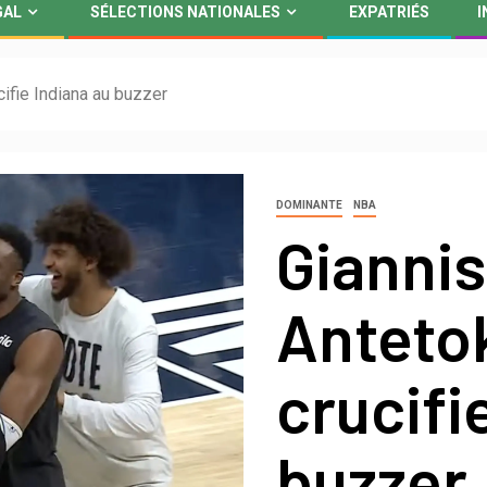
GAL
SÉLECTIONS NATIONALES
EXPATRIÉS
I
ifie Indiana au buzzer
DOMINANTE
NBA
Giannis
Antet
crucifi
buzzer