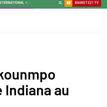
BASKET221 TV
NTERNATIONAL
okounmpo
e Indiana au