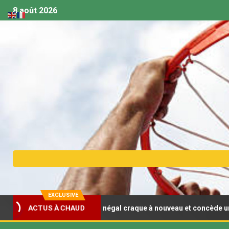
8 août 2026
EXCLUSIVE
asket U18 (F) : Le Sénégal craque à nouveau et concède un deuxièm
ACTUS À CHAUD