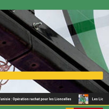
ération rachat pour les Lioncelles
Les Lionceaux s’offre