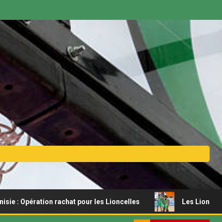
ration rachat pour les Lioncelles
Les Lionceaux s’offren