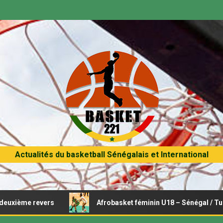
Actualités du basketball Sénégalais et International
 revers
Afrobasket féminin U18 – Sénégal / Tunisie : Opé