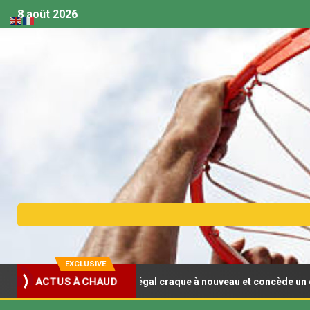
8 août 2026
EXCLUSIVE
sket U18 (F) : Le Sénégal craque à nouveau et concède un deuxième
ACTUS À CHAUD