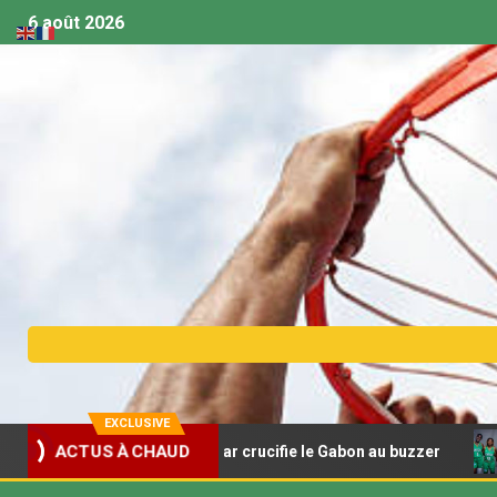
6 août 2026
EXCLUSIVE
ACTUS À CHAUD
t U18 – Madagascar crucifie le Gabon au buzzer
Afroba