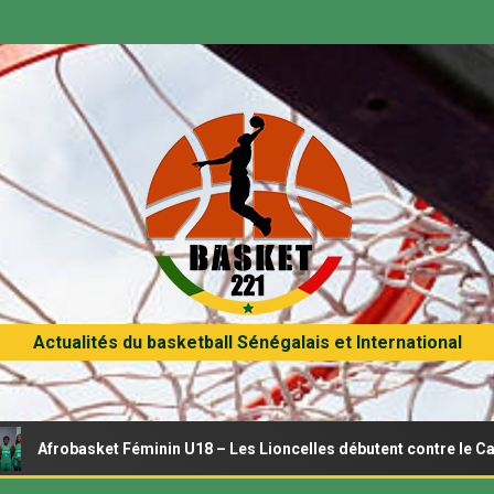
Actualités du basketball Sénégalais et International
sket Féminin U18 – Les Lioncelles débutent contre le Cameroun ce