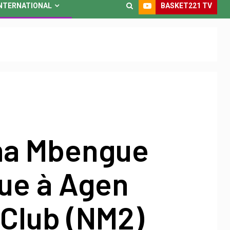
BASKET221 TV
NTERNATIONAL
ma Mbengue
ue à Agen
 Club (NM2)