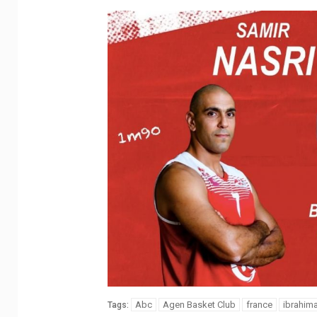
Abc
Agen Basket Club
france
ibrahim
Tags: