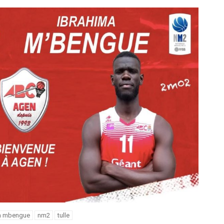
a mbengue
nm2
tulle