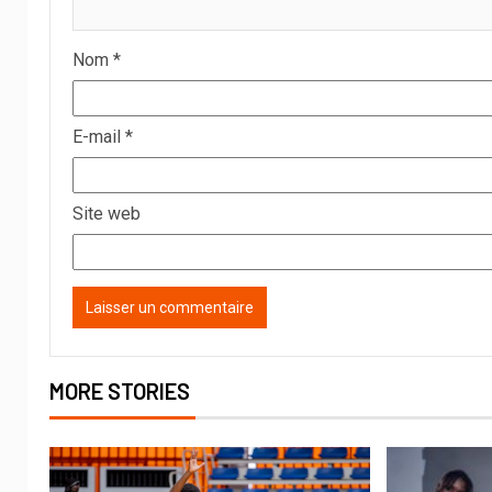
Nom
*
E-mail
*
Site web
MORE STORIES