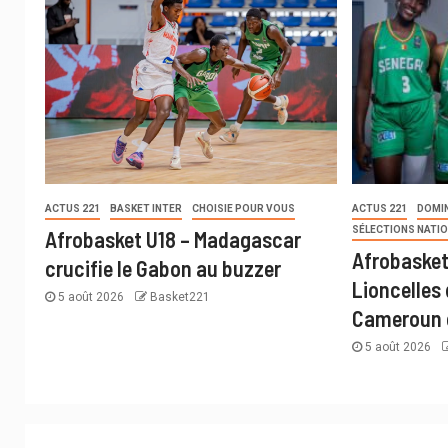
ACTUS 221
BASKET INTER
CHOISIE POUR VOUS
ACTUS 221
DOMI
SÉLECTIONS NATI
Afrobasket U18 – Madagascar
Afrobasket
crucifie le Gabon au buzzer
Lioncelles
5 août 2026
Basket221
Cameroun 
5 août 2026