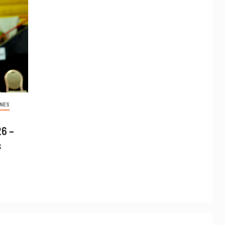
INES
26 –
s