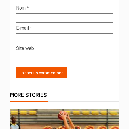
Nom
*
E-mail
*
Site web
MORE STORIES