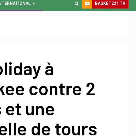
BASKET221 TV
NTERNATIONAL
liday à
kee contre 2
 et une
lle de tours