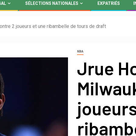
GAL
SÉLECTIONS NATIONALES
EXPATRIÉS
I
ntre 2 joueurs et une ribambelle de tours de draft
NBA
Jrue Ho
Milwau
joueurs
ribambe