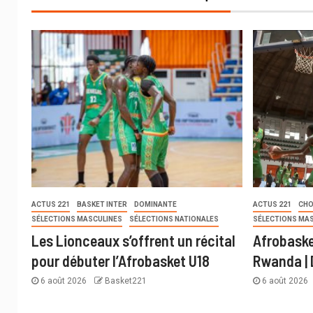
ACTUS 221
BASKET INTER
DOMINANTE
ACTUS 221
CHO
SÉLECTIONS MASCULINES
SÉLECTIONS NATIONALES
SÉLECTIONS MA
Les Lionceaux s’offrent un récital
Afrobaske
pour débuter l’Afrobasket U18
Rwanda | 
6 août 2026
Basket221
6 août 2026