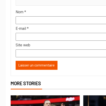
Nom
*
E-mail
*
Site web
MORE STORIES