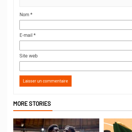
Nom
*
E-mail
*
Site web
MORE STORIES