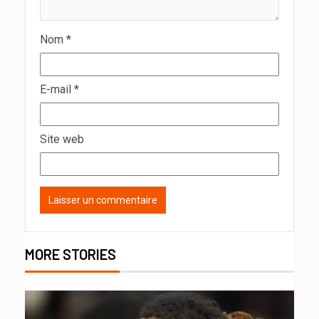
Nom
*
E-mail
*
Site web
MORE STORIES