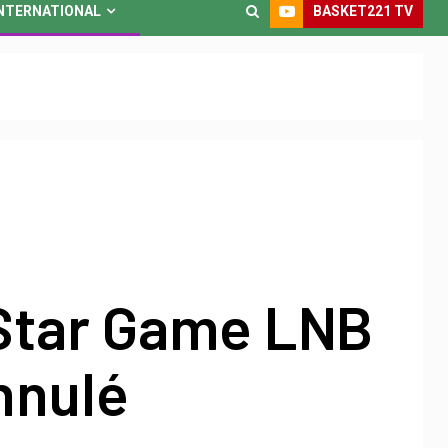
BASKET221 TV
NTERNATIONAL
-Star Game LNB
nnulé