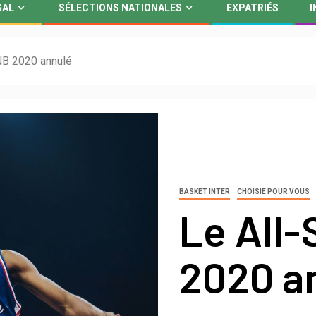
GAL
SÉLECTIONS NATIONALES
EXPATRIÉS
I
NB 2020 annulé
BASKET INTER
CHOISIE POUR VOUS
Le All
2020 a