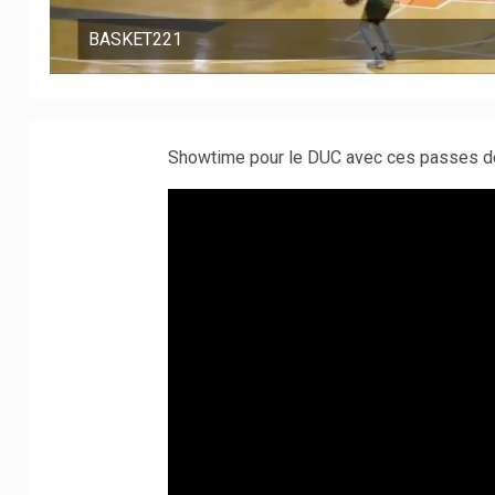
BASKET221
Showtime pour le DUC avec ces passes dé