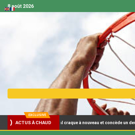
8 août 2026
EXCLUSIVE
t U18 (F) : Le Sénégal craque à nouveau et concède un deuxième rev
ACTUS À CHAUD