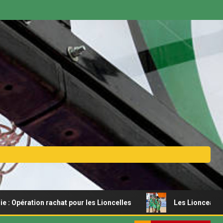
ion rachat pour les Lioncelles
Les Lionceaux s’offrent u