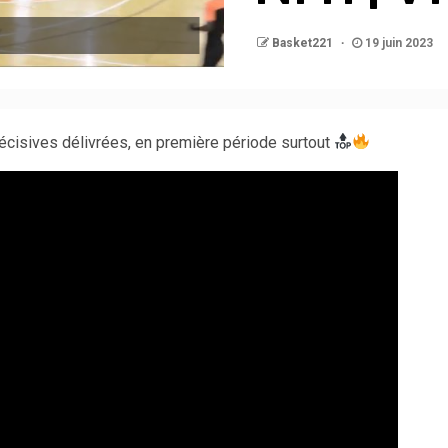
Basket221
19 juin 2023
cisives délivrées, en première période surtout