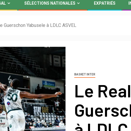
GAL
SÉLECTIONS NATIONALES
EXPATRIÉS
I
pe Guerschon Yabusele à LDLC ASVEL
BASKET INTER
Le Real
Guersc
à LDLC