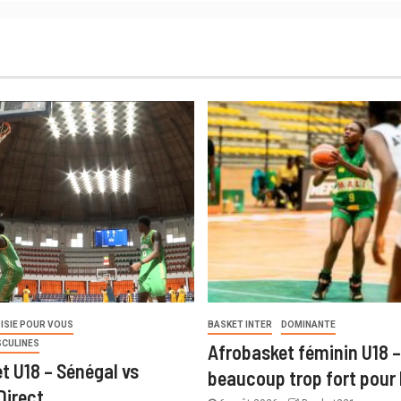
ISIE POUR VOUS
BASKET INTER
DOMINANTE
SCULINES
Afrobasket féminin U18 –
t U18 – Sénégal vs
beaucoup trop fort pour 
Direct