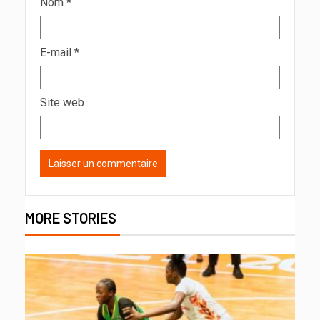
Nom
*
E-mail
*
Site web
MORE STORIES