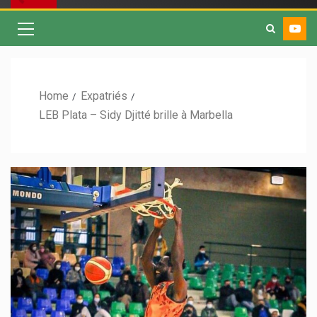
Home
Expatriés
LEB Plata – Sidy Djitté brille à Marbella