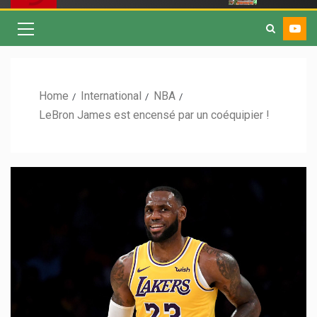
Home
International
NBA
LeBron James est encensé par un coéquipier !