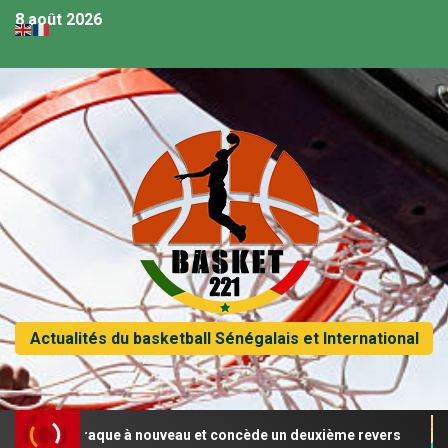
8 août 2026
Actualités du basketball Sénégalais et International
égal craque à nouveau et concède un deuxième revers
Af