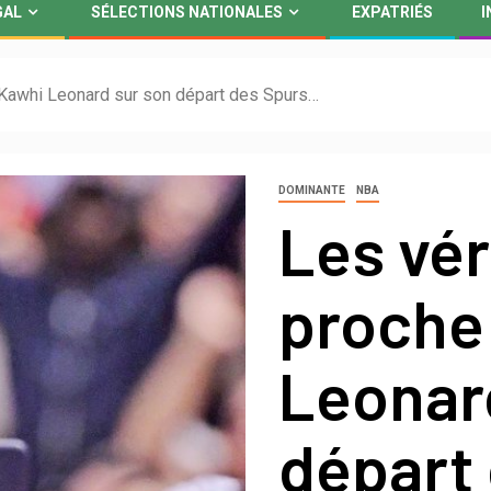
GAL
SÉLECTIONS NATIONALES
EXPATRIÉS
I
 Kawhi Leonard sur son départ des Spurs…
DOMINANTE
NBA
Les vér
proche
Leonar
départ