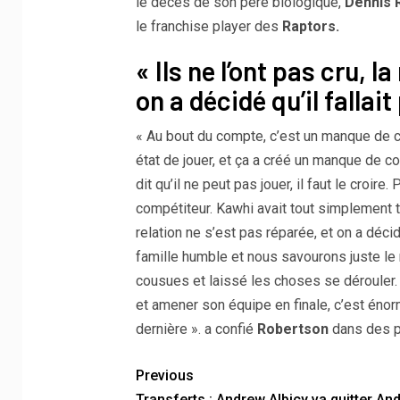
le décès de son père biologique,
Dennis 
le franchise player des
Raptors.
« Ils ne l’ont pas cru, l
on a décidé qu’il fallai
« Au bout du compte, c’est un manque de co
état de jouer, et ça a créé un manque de c
dit qu’il ne peut pas jouer, il faut le croire
compétiteur. Kawhi avait tout simplement tro
relation ne s’est pas réparée, et on a déc
famille humble et nous savourons juste l
cousues et laissé les choses se dérouler. 
et amener son équipe en finale, c’est énorm
dernière ». a confié
Robertson
dans des p
Previous
Transferts : Andrew Albicy va quitter An