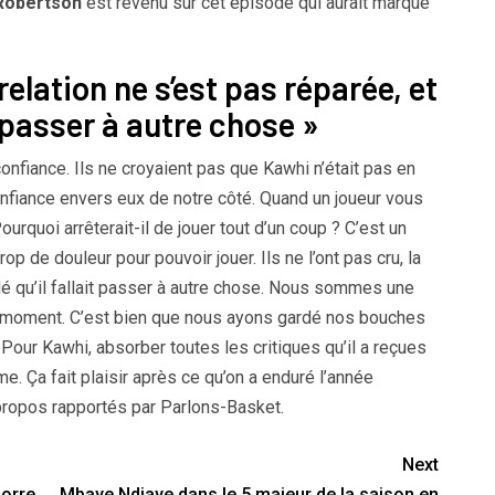
Robertson
est revenu sur cet épisode qui aurait marqué
a relation ne s’est pas réparée, et
t passer à autre chose »
nfiance. Ils ne croyaient pas que Kawhi n’était pas en
onfiance envers eux de notre côté. Quand un joueur vous
. Pourquoi arrêterait-il de jouer tout d’un coup ? C’est un
p de douleur pour pouvoir jouer. Ils ne l’ont pas cru, la
idé qu’il fallait passer à autre chose. Nous sommes une
e moment. C’est bien que nous ayons gardé nos bouches
Pour Kawhi, absorber toutes les critiques qu’il a reçues
e. Ça fait plaisir après ce qu’on a enduré l’année
ropos rapportés par Parlons-Basket.
Next
dorre
Mbaye Ndiaye dans le 5 majeur de la saison en