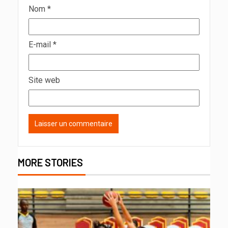
Nom
*
E-mail
*
Site web
MORE STORIES