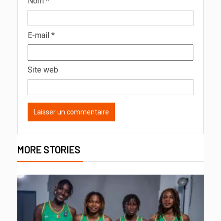
Nom
*
E-mail
*
Site web
MORE STORIES