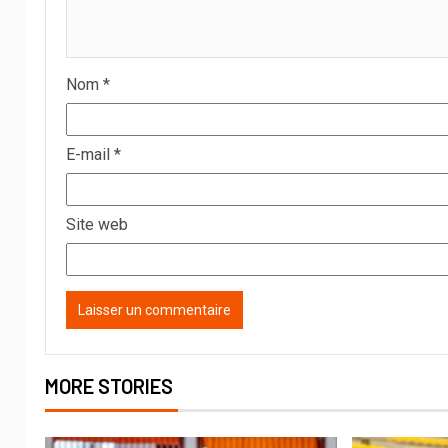
Nom
*
E-mail
*
Site web
MORE STORIES