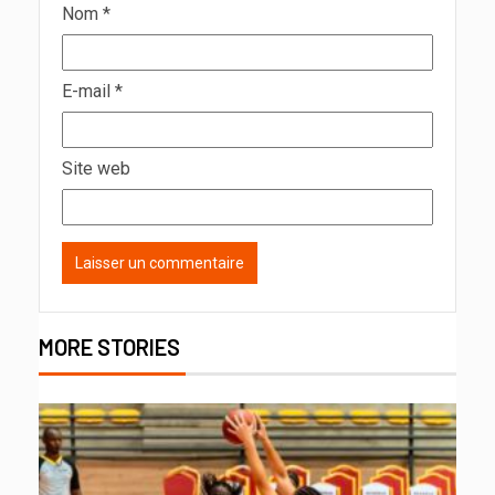
Nom
*
E-mail
*
Site web
MORE STORIES