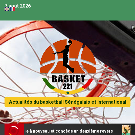
7 août 2026
Actualités du basketball Sénégalais et International
craque à nouveau et concède un deuxième revers
Afrobas