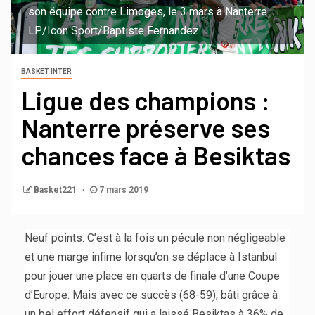
son équipe contre Limoges, le 3 mars à Nanterre.
LP/Icon Sport/Baptiste Fernandez
BASKET INTER
Ligue des champions :
Nanterre préserve ses
chances face à Besiktas
Basket221
7 mars 2019
Neuf points. C’est à la fois un pécule non négligeable
et une marge infime lorsqu’on se déplace à Istanbul
pour jouer une place en quarts de finale d’une Coupe
d’Europe. Mais avec ce succès (68-59), bâti grâce à
un bel effort défensif qui a laissé Besiktas à 36% de