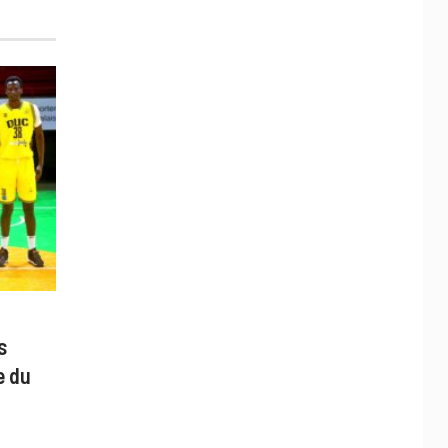
s
e du