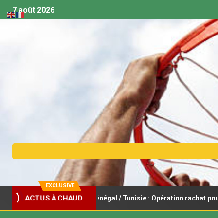
7 août 2026
EXCLUSIVE
ACTUS À CHAUD
et féminin U18 – Sénégal / Tunisie : Opération rachat pour les Lionc