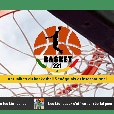
Actualités du basketball Sénégalais et International
elles
Les Lionceaux s’offrent un récital pour débuter l’