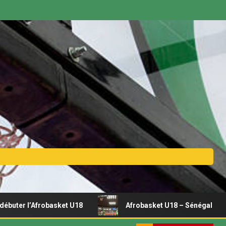
robasket U18
Afrobasket U18 – Sénégal vs Rwanda | Dire