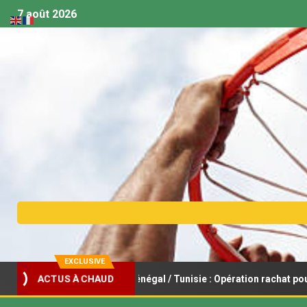
7 août 2026
EXCLUSIVE
ACTUS À CHAUD
 féminin U18 – Sénégal / Tunisie : Opération rachat pour les Lioncel