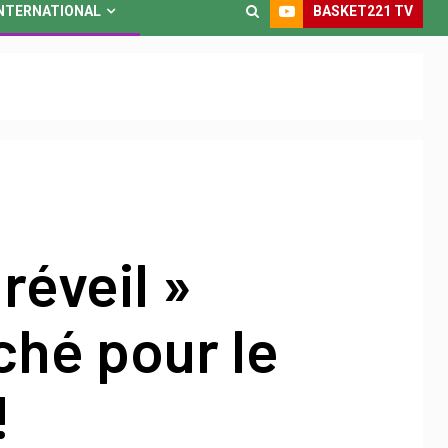
BASKET221 TV
NTERNATIONAL
réveil »
ché pour le
!