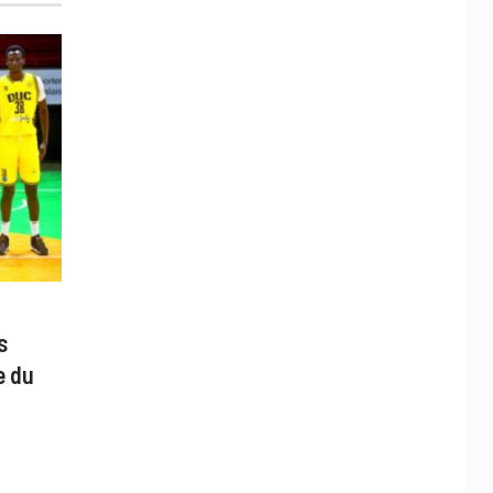
s
e du