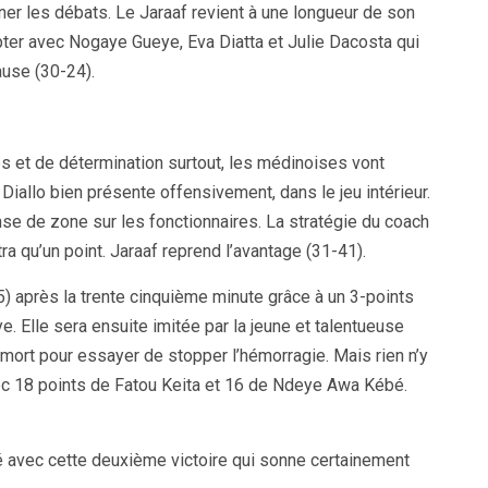
er les débats. Le Jaraaf revient à une longueur de son
pter avec Nogaye Gueye, Eva Diatta et Julie Dacosta qui
ause (30-24).
 et de détermination surtout, les médinoises vont
allo bien présente offensivement, dans le jeu intérieur.
se de zone sur les fonctionnaires. La stratégie du coach
a qu’un point. Jaraaf reprend l’avantage (31-41).
5) après la trente cinquième minute grâce à un 3-points
e. Elle sera ensuite imitée par la jeune et talentueuse
rt pour essayer de stopper l’hémorragie. Mais rien n’y
 avec 18 points de Fatou Keita et 16 de Ndeye Awa Kébé.
 avec cette deuxième victoire qui sonne certainement