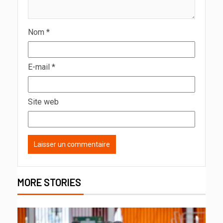
Nom
*
E-mail
*
Site web
MORE STORIES